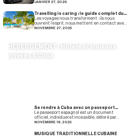
certainement inclus la location d’une voiture
JANVIER 27, 2026
et
Travelling is caring : le guide complet du
groupe Enjoy Travel pour un tourisme
Les voyages nous transforment : ils nous
plus durable
ouvrent l’esprit, nous mettent en contact avec
d’autres cultures et nous font vivre des
NOVEMBRE 27, 2025
expériences dont nous
HEBERGEMENT : Hôtels et maisons
privées à Cuba
Se rendre à Cuba avec un passeport
espagnol
Le passeport espagnol est un document
officiel, individuel et incessible, délivré par
l’administration afin que son titulaire puisse
NOVEMBRE 18, 2025
quitter le pays et se rendre
MUSIQUE TRADITIONNELLE CUBAINE