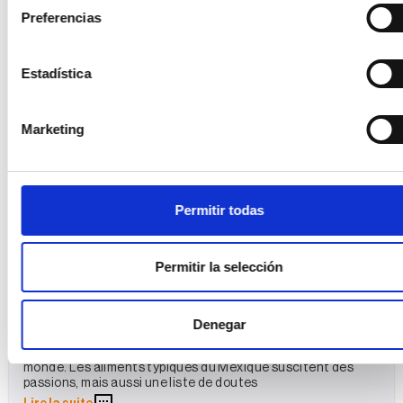
Lire la suite
Preferencias
0
Estadística
Voyages durables
MEXIQUE
Gastronomie
Marketing
Permitir todas
10 aliments typiques du Mexique et
Permitir la selección
leur impact sur le développement
durable
Denegar
31/05/2024
Publié par
Yudith
La gastronomie mexicaine est l’une des plus connues au
monde. Les aliments typiques du Mexique suscitent des
passions, mais aussi une liste de doutes