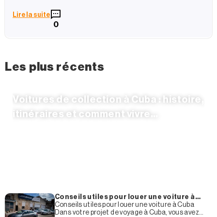
Lire la suite
0
Les plus récents
Voitures de collection à Cuba : histoire,
itinéraires et comment vivre
l’expérience
Conseils utiles pour louer une voiture à
Cuba
Conseils utiles pour louer une voiture à Cuba
Dans votre projet de voyage à Cuba, vous avez