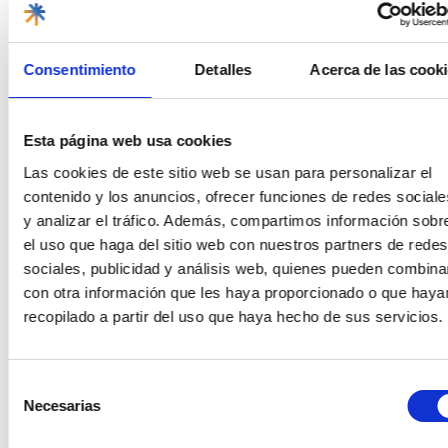
Lire la suite
0
Consentimiento
Detalles
Acerca de las cook
En famille
MEXIQUE
Activités et excursions
Esta página web usa cookies
Las cookies de este sitio web se usan para personalizar el
contenido y los anuncios, ofrecer funciones de redes sociale
y analizar el tráfico. Además, compartimos información sobr
el uso que haga del sitio web con nuestros partners de redes
sociales, publicidad y análisis web, quienes pueden combina
con otra información que les haya proporcionado o que haya
Aventures en famille sur la Riviera
recopilado a partir del uso que haya hecho de sus servicios.
Maya
15/11/2024
Publié par
Yudith
La Riviera Maya est une destination idéale pour des
Selección
vacances en famille. Avec son climat chaud, ses plages de
Necesarias
sable blanc et son large
de
consentimiento