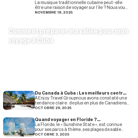
La musique traditionnelle cubaine peut-elle
être une raison de voyager sur l’île ? Nous vous
informons d’ores et déjà que Cuba est l’un des
NOVEMBRE 18, 2025
Comment préparer ma valise pour mon
voyage à Cuba
Du Canada à Cuba : Les meilleurs centres
de villégiature de Holguín à Cayo
À Enjoy Travel Groupnous avons constaté une
Guillermo aimés des voyageurs
tendance claire : de plus en plus de Canadiens
canadiens
choisissent ces magnifiques hôtels pour leurs
OCTOBRE 29, 2025
vacances à
Quand voyager en Floride ?
Recommandations sur la meilleure
La Floride, le « Sunshine State », est connue
période de l’année pour visiter la Floride
pour ses parcs à thème, ses plages de sable
blanc et son climat tropical qui attirent des
OCTOBRE 3, 2025