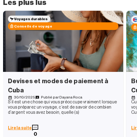
Les plus lus
Voyages durables
Conseils de voyage
Devises et modes de paiement à
B
Cuba
C
30/10/2025
Publié par
Dayana Roca
S’il est une chose qui vous préoccupe vraiment lorsque
Cu
vous préparez un voyage, c’est de savoir de combien
vo
d’argent vous avez besoin, quelle (s)
Cu
Lire la suite
Lir
0