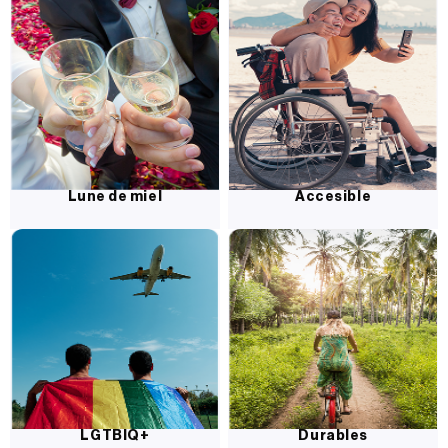
Lune de miel
Accesible
LGTBIQ+
Durables