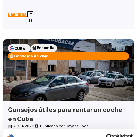
Leer más
0
En familia
CUBA
Consejos de viaje
Consejos útiles para rentar un coche
en Cuba
27/01/2026
Publicado por
Dayana Roca
Consejos útiles para rentar un coche en Cuba En tu plan de
viaje a Cuba de seguro has incluido