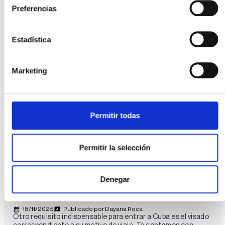
Preferencias
Estadística
Leer más
0
Marketing
En familia
CUBA
Consejos de viaje
Permitir todas
Permitir la selección
Denegar
Visado a Cuba
18/11/2025
Publicado por
Dayana Roca
Otro requisito indispensable para entrar a Cuba es el visado