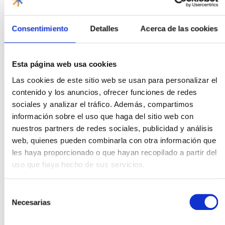
Consentimiento
Detalles
Acerca de las cookies
Leer más
0
Esta página web usa cookies
Las cookies de este sitio web se usan para personalizar el
En familia
CUBA
contenido y los anuncios, ofrecer funciones de redes
Consejos de viaje
sociales y analizar el tráfico. Además, compartimos
información sobre el uso que haga del sitio web con
nuestros partners de redes sociales, publicidad y análisis
web, quienes pueden combinarla con otra información que
les haya proporcionado o que hayan recopilado a partir del
uso que haya hecho de sus servicios.
Viajar a Trinidad
Selección
18/11/2025
Publicado por
Dayana Roca
Necesarias
de
¡Bienvenido(a) a Trinidad: la joya colonial de Cuba! Trinidad
consentimiento
es un viaje al pasado colonial de Cuba y, al