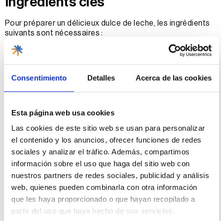
Ingrédients clés
Pour préparer un délicieux dulce de leche, les ingrédients
suivants sont nécessaires :
litre de lait
once de jus de citron
tasse de sucre brut
Consentimiento
Detalles
Acerca de las cookies
bâtons de cannelle
cuillère à café de vanille
une pincée de sel
La combinaison de ces ingrédients est essentielle pour
Esta página web usa cookies
obtenir la saveur caractéristique du dulce de leche, en
Las cookies de este sitio web se usan para personalizar
faisant ressortir la douceur et l’onctuosité du lait.
el contenido y los anuncios, ofrecer funciones de redes
Processus de production
sociales y analizar el tráfico. Además, compartimos
información sobre el uso que haga del sitio web con
La préparation du dulce de leche est un art qui demande
nuestros partners de redes sociales, publicidad y análisis
du temps et de la minutie.
web, quienes pueden combinarla con otra información
Coupe de lait
que les haya proporcionado o que hayan recopilado a
partir del uso que haya hecho de sus servicios.
La première étape consiste à faire bouillir le lait avec le