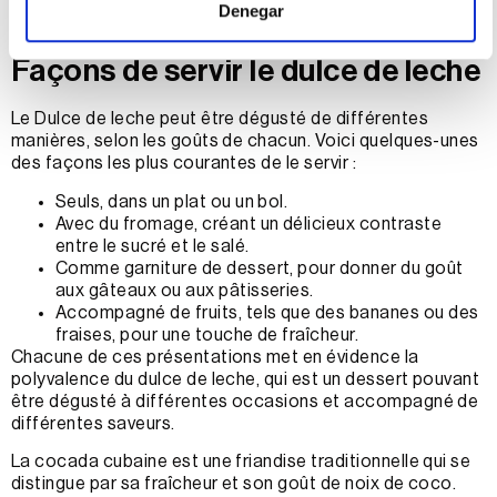
goûter le dulce de leche à ce stade et d’ajuster le degré
Denegar
de sucrosité si nécessaire.
Façons de servir le dulce de leche
Le Dulce de leche peut être dégusté de différentes
manières, selon les goûts de chacun. Voici quelques-unes
des façons les plus courantes de le servir :
Seuls, dans un plat ou un bol.
Avec du fromage, créant un délicieux contraste
entre le sucré et le salé.
Comme garniture de dessert, pour donner du goût
aux gâteaux ou aux pâtisseries.
Accompagné de fruits, tels que des bananes ou des
fraises, pour une touche de fraîcheur.
Chacune de ces présentations met en évidence la
polyvalence du dulce de leche, qui est un dessert pouvant
être dégusté à différentes occasions et accompagné de
différentes saveurs.
La cocada cubaine est une friandise traditionnelle qui se
distingue par sa fraîcheur et son goût de noix de coco.