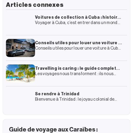
Articles connexes
Voitures de collection à Cuba : histoire,
Voyager à Cuba, c’est entrer dans un monde
itinéraires et comment vivre
chargé d’histoire, d’architecture coloniale et
l’expérience
de culture. Dans cette toile presque
surréaliste, un élément se distingue
Conseils utiles pour louer une voiture à
Conseils utiles pour louer une voiture à Cuba
Cuba
Dans votre projet de voyage à Cuba, vous
avez certainement inclus la location d’une
voiture et
Travelling is caring : le guide complet
Les voyages nous transforment : ils nous
du groupe Enjoy Travel pour un
ouvrent l’esprit, nous mettent en contact
tourisme plus durable
avec d’autres cultures et nous font vivre des
expériences dont nous
Se rendre à Trinidad
Bienvenue à Trinidad : le joyau colonial de
Cuba ! Trinidad est un voyage dans le passé
colonial de Cuba et, en même temps,
Guide de voyage aux Caraïbes :