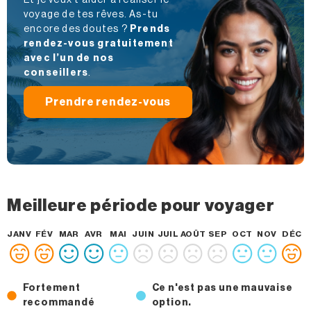
Et je veux t’aider à réaliser le
voyage de tes rêves. As-tu
encore des doutes ?
Prends
rendez-vous gratuitement
avec l’un de nos
conseillers
.
Prendre rendez-vous
Meilleure période pour voyager
JANV
FÉV
MAR
AVR
MAI
JUIN
JUIL
AOÛT
SEP
OCT
NOV
DÉC
Fortement
Ce n'est pas une mauvaise
recommandé
option.