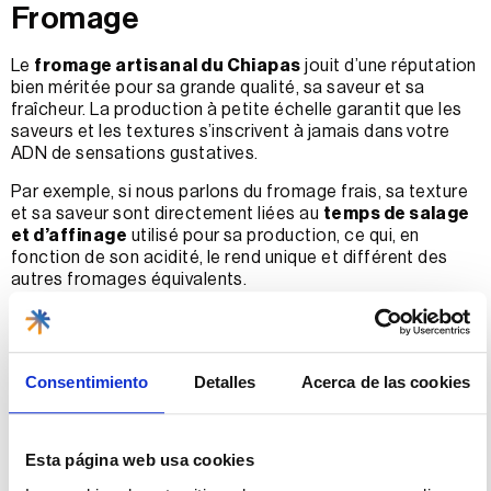
Fromage
Le
fromage artisanal du Chiapas
jouit d’une réputation
bien méritée pour sa grande qualité, sa saveur et sa
fraîcheur. La production à petite échelle garantit que les
saveurs et les textures s’inscrivent à jamais dans votre
ADN de sensations gustatives.
Par exemple, si nous parlons du fromage frais, sa texture
et sa saveur sont directement liées au
temps de salage
et d’affinage
utilisé pour sa production, ce qui, en
fonction de son acidité, le rend unique et différent des
autres fromages équivalents.
Ce fromage est commercialisé sous
forme de briques
et est emballé dans une feuille d’aluminium et du papier
cellophane rouge ou jaune, ce qui le différencie des
Consentimiento
Detalles
Acerca de las cookies
autres variétés.
La ville de Pijijiapan est le principal producteur de fromage
frais et, avec Mapastepec, elle a l’honneur d’être un
Esta página web usa cookies
centre de fromageries artisanales avec plus d’une
centaine d’établissements où l’on peut trouver du