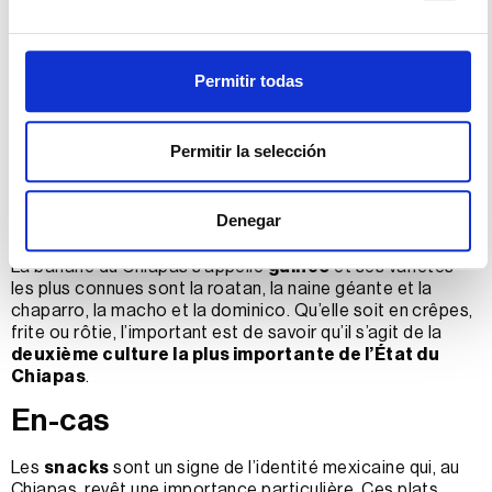
Depuis près de cinq siècles, citronniers, pêchers,
pommiers, cacaoyers et tamarins aux gousses pulpeuses
se mêlent à la jungle pour former un espace unique le long
Permitir todas
de la côte.
Les zapotes, jocotes, mamey, nanche, capulín, avocats,
melons, pastèques, cupapés, papayes, noix de cajou,
Permitir la selección
fruits de la passion et concombres, qu’ils soient frais,
mûrs, séchés ou macérés, sont utilisés pour préparer des
glaces, des bonbons, des jus, des mistelas, des cocktails
Denegar
ou même des salades.
La banane du Chiapas s’appelle
guineo
et ses variétés
les plus connues sont la roatan, la naine géante et la
chaparro, la macho et la dominico. Qu’elle soit en crêpes,
frite ou rôtie, l’important est de savoir qu’il s’agit de la
deuxième culture la plus importante de l’État du
Chiapas
.
En-cas
Les
snacks
sont un signe de l’identité mexicaine qui, au
Chiapas, revêt une importance particulière. Ces plats