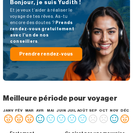
Bonjour, je suis Yudith !
Et je veux t’aider à réaliser le
voyage de tes rêves. As-tu
encore des doutes ?
Prends
rendez-vous gratuitement
avec l’un de nos
conseillers
.
Prendre rendez-vous
Meilleure période pour voyager
JANV
FÉV
MAR
AVR
MAI
JUIN
JUIL
AOÛT
SEP
OCT
NOV
DÉC