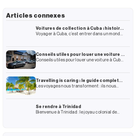
Articles connexes
Voitures de collection à Cuba : histoire,
Voyager à Cuba, c’est entrer dans un monde
itinéraires et comment vivre
chargé d’histoire, d’architecture coloniale et
l’expérience
de culture. Dans cette toile presque
surréaliste, un élément se distingue
Conseils utiles pour louer une voiture à
Conseils utiles pour louer une voiture à Cuba
Cuba
Dans votre projet de voyage à Cuba, vous
avez certainement inclus la location d’une
voiture et
Travelling is caring : le guide complet
Les voyages nous transforment : ils nous
du groupe Enjoy Travel pour un
ouvrent l’esprit, nous mettent en contact
tourisme plus durable
avec d’autres cultures et nous font vivre des
expériences dont nous
Se rendre à Trinidad
Bienvenue à Trinidad : le joyau colonial de
Cuba ! Trinidad est un voyage dans le passé
colonial de Cuba et, en même temps,