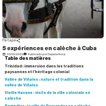
Partager
5 expériences en calèche à Cuba
03/10/2025
Publicado por
Dayana Roca
Table des matières
Trinidad : immersion dans les traditions
paysannes et l’héritage colonial
Vallée de Viñales : nature et tradition dans la
vallée de Viñales
Vieille Havane : visite de la ville coloniale en
calèche
Remedios : la ville de Parrandas en calèche