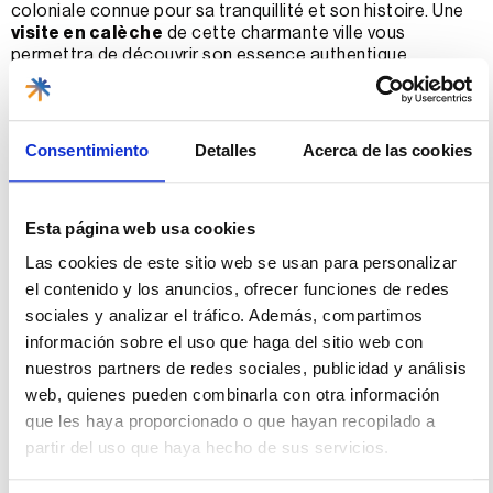
coloniale connue pour sa tranquillité et son histoire. Une
visite en calèche
de cette charmante ville vous
permettra de découvrir son essence authentique.
C’est un petit village très pittoresque. Il ne vous faudra
donc pas plus d’une heure pour en faire le tour. Mais vous
trouverez quelque chose de fascinant à photographier
Consentimiento
Detalles
Acerca de las cookies
dans chaque coin, alors n’oubliez pas votre appareil
photo.
Cienfuegos : la perle du Sud
Esta página web usa cookies
avec un goût de campagne et
Las cookies de este sitio web se usan para personalizar
el contenido y los anuncios, ofrecer funciones de redes
de brise marine
sociales y analizar el tráfico. Además, compartimos
información sobre el uso que haga del sitio web con
Connue pour son élégante architecture de style français,
nuestros partners de redes sociales, publicidad y análisis
Cienfuegos
est une autre ville idéale à explorer en
web, quienes pueden combinarla con otra información
calèche. Cette
visite
vous permettra de découvrir la
que les haya proporcionado o que hayan recopilado a
beauté d’une charmante ville côtière.
partir del uso que haya hecho de sus servicios.
Profitez de l’occasion et demandez au cocher
(conducteur de la calèche) de vous faire faire le tour de la