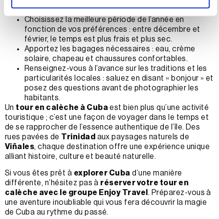
Réservez à l’avance : les visites en calèche sont très
demandées en haute saison (novembre-mars).
Choisissez la meilleure période de l’année en
fonction de vos préférences : entre décembre et
février, le temps est plus frais et plus sec.
Apportez les bagages nécessaires : eau, crème
solaire, chapeau et chaussures confortables.
Renseignez-vous à l’avance sur les traditions et les
particularités locales : saluez en disant « bonjour » et
posez des questions avant de photographier les
habitants.
Un
tour en calèche à Cuba
est bien plus qu’une activité
touristique ; c’est une façon de voyager dans le temps et
de se rapprocher de l’essence authentique de l’île. Des
rues pavées de
Trinidad
aux paysages naturels de
Viñales
, chaque destination offre une expérience unique
alliant histoire, culture et beauté naturelle.
Si vous êtes prêt à
explorer Cuba
d’une manière
différente, n’hésitez pas à
réserver votre tour en
calèche avec le groupe Enjoy Travel
. Préparez-vous à
une aventure inoubliable qui vous fera découvrir la magie
de Cuba au rythme du passé.