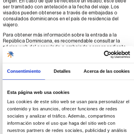
origen. En caso de que se necesite un visado, este debe
ser tramitado con antelación a la fecha del viaje. Los
visados pueden obtenerse a través de embajadas o
consulados dominicanos en el país de residencia del
viajero.
Para obtener más información sobre la entrada a la
República Dominicana, es recomendable consultar la
página web del consulado o embajada correspondiente,
donde se pueden encontrar detalles actualizados sobre
los requisitos específicos de entrada.
Preparar el equipaje
Consentimiento
Detalles
Acerca de las cookies
La preparación del equipaje es un paso clave antes de
emprender un viaje familiar a Punta Cana. Es esencial
Esta página web usa cookies
llevar todo lo necesario para garantizar el confort y la
Las cookies de este sitio web se usan para personalizar el
diversión de todos los miembros de la familia durante la
contenido y los anuncios, ofrecer funciones de redes
estancia.
sociales y analizar el tráfico. Además, compartimos
Ropa y accesorios
información sobre el uso que haga del sitio web con
nuestros partners de redes sociales, publicidad y análisis