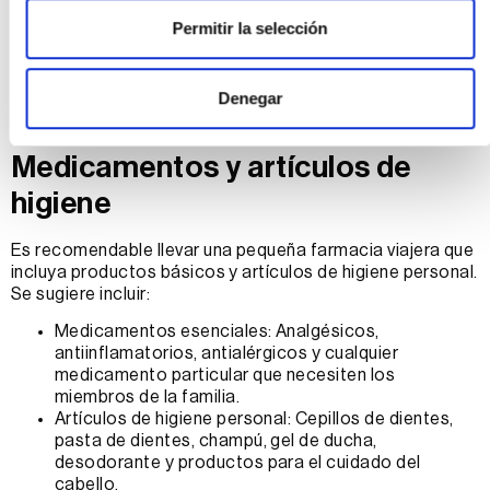
Protector solar de amplio espectro: Con un factor
Permitir la selección
de protección solar (FPS) de al menos 30, para
garantizar la protección de toda la familia,
incluyendo a los niños.
Denegar
After-sun: Crema hidratante para aplicar después de
la exposición al sol, ayudando a calmar la piel.
Medicamentos y artículos de
higiene
Es recomendable llevar una pequeña farmacia viajera que
incluya productos básicos y artículos de higiene personal.
Se sugiere incluir:
Medicamentos esenciales: Analgésicos,
antiinflamatorios, antialérgicos y cualquier
medicamento particular que necesiten los
miembros de la familia.
Artículos de higiene personal: Cepillos de dientes,
pasta de dientes, champú, gel de ducha,
desodorante y productos para el cuidado del
cabello.