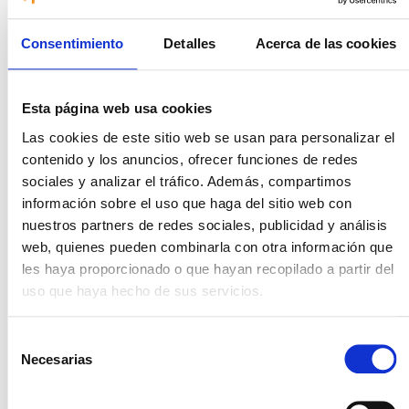
Consentimiento
Detalles
Acerca de las cookies
E-mail
Esta página web usa cookies
Las cookies de este sitio web se usan para personalizar el
He leído y acepto la
Política de Privacidad
.
contenido y los anuncios, ofrecer funciones de redes
sociales y analizar el tráfico. Además, compartimos
Acepto recibir ofertas comerciales.
información sobre el uso que haga del sitio web con
nuestros partners de redes sociales, publicidad y análisis
Enviar información
web, quienes pueden combinarla con otra información que
les haya proporcionado o que hayan recopilado a partir del
uso que haya hecho de sus servicios.
¡Hola, soy Yudith!
Selección
Y quiero ayudarte a realizar el
Necesarias
de
viaje de tus sueños. ¿Aún
consentimiento
tienes dudas?
Agenda una
cita gratis con uno de