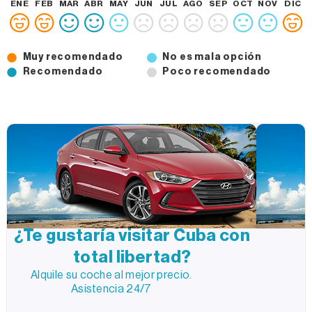
ENE
FEB
MAR
ABR
MAY
JUN
JUL
AGO
SEP
OCT
NOV
DIC
Muy recomendado
No es mala opción
Recomendado
Poco recomendado
¿Te gustaría visitar Cuba con
total libertad?
Alquile su coche al mejor precio.
Asistencia 24/7