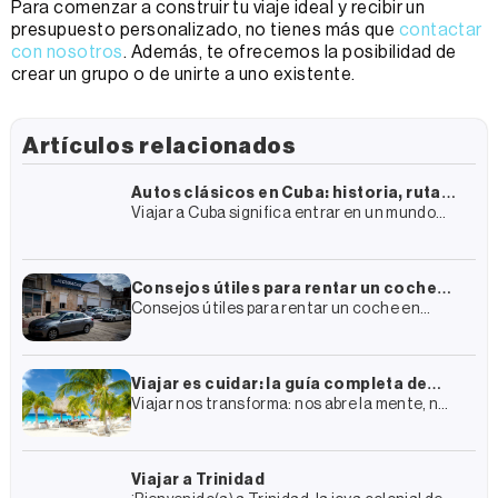
Para comenzar a construir tu viaje ideal y recibir un
presupuesto personalizado, no tienes más que
contactar
con nosotros
. Además, te ofrecemos la posibilidad de
crear un grupo o de unirte a uno existente.
Artículos relacionados
Autos clásicos en Cuba: historia, rutas
Viajar a Cuba significa entrar en un mundo
y cómo vivir la experiencia
lleno de historia, arquitectura colonial y
cultura. En este entramado casi surrealista
hay un elemento que destaca
Consejos útiles para rentar un coche
Consejos útiles para rentar un coche en
en Cuba
Cuba En tu plan de viaje a Cuba de seguro has
incluido la renta de un coche
Viajar es cuidar: la guía completa de
Viajar nos transforma: nos abre la mente, nos
Enjoy Travel Group para un turismo más
conecta con otras culturas y nos regala
sostenible
experiencias que recordamos para siempre.
Pero también transforma los
Viajar a Trinidad