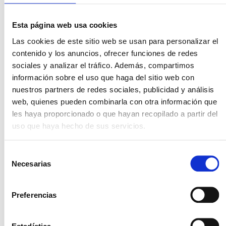
presupuesto
Si lo que te preocupa es el presupuesto, debes conocer
Esta página web usa cookies
qué fechas son las más económicas, pero siempre
Las cookies de este sitio web se usan para personalizar el
considerando el resto de factores que te hemos ido
contenido y los anuncios, ofrecer funciones de redes
anunciando hasta ahora.
sociales y analizar el tráfico. Además, compartimos
Ventajas e inconvenientes de la
información sobre el uso que haga del sitio web con
temporada alta
nuestros partners de redes sociales, publicidad y análisis
web, quienes pueden combinarla con otra información que
La temporada alta en Riviera Maya va de diciembre a
les haya proporcionado o que hayan recopilado a partir del
mayo, que coincide con la época seca, por lo que es
uso que haya hecho de sus servicios.
poco probable que llueva.
Sin embargo, su mayor desventaja reside en que los
Selección
precios pueden ser más elevados por la mayor demanda
Necesarias
de
si los comparas con otras fechas.
consentimiento
Ventajas e inconvenientes de la
Preferencias
temporada baja