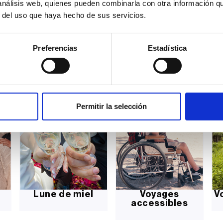
 análisis web, quienes pueden combinarla con otra información q
son
0
Lire la suite
r del uso que haya hecho de sus servicios.
Preferencias
Estadística
Permitir la selección
Lune de miel
Voyages
V
accessibles