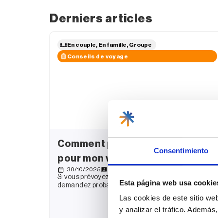
Derniers articles
En couple, En famille, Groupe
Conseils de voyage
Comment préparer ma valise
Consentimiento
pour mon voyage à Cuba
30/10/2025
Publié par
Dayana Roca
Si vous prévoyez un voyage à Cuba, vous vous
Esta página web usa cookie
demandez probablement ce qu’il faut emporter et
ce qu’il ne
Las cookies de este sitio we
y analizar el tráfico. Ademá