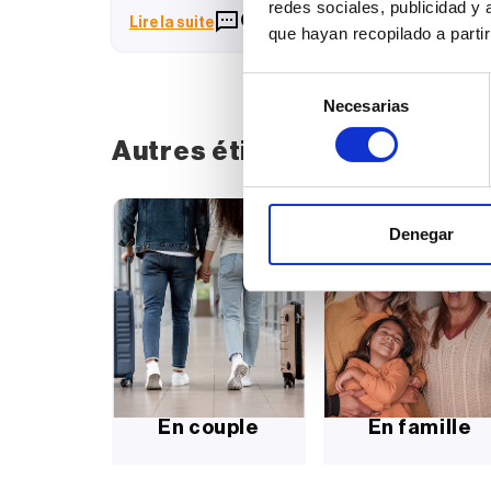
redes sociales, publicidad y
0
Lire la suite
que hayan recopilado a parti
Selección
Necesarias
de
consentimiento
Autres étiquettes
Denegar
En couple
En famille