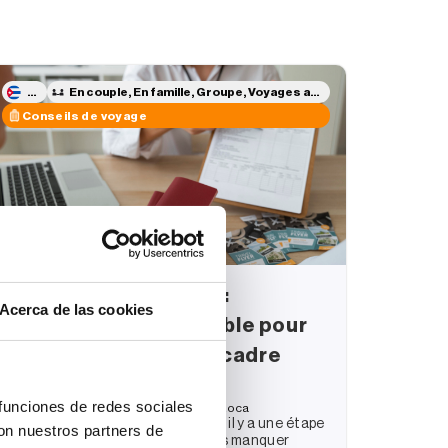
CUBA
En couple, En famille, Groupe, Voyages accessibles, Voyages 
Conseils de voyage
Formulaire D’Viajeros :
Acerca de las cookies
document indispensable pour
entrer à Cuba dans le cadre
d’une visite.
 funciones de redes sociales
30/09/2025
Publié par
Dayana Roca
Si vous planifiez un voyage à Cuba, il y a une étape
con nuestros partners de
obligatoire que vous ne pouvez pas manquer