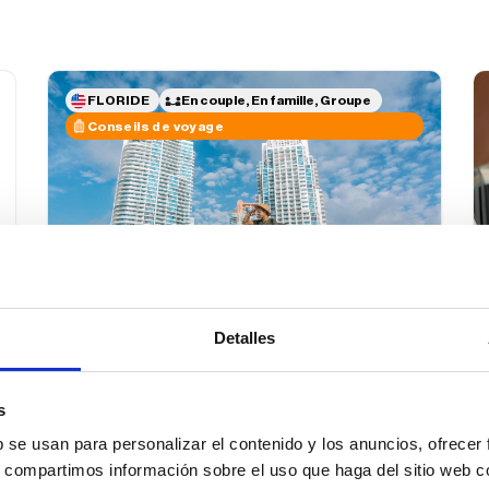
FLORIDE
En couple, En famille, Groupe
Conseils de voyage
Quand voyager en Floride ?
Detalles
Recommandations sur la
meilleure période de l’année
s
pour visiter la Floride
b se usan para personalizar el contenido y los anuncios, ofrecer
03/10/2025
Publié par
Dayana Roca
La Floride, le « Sunshine State », est connue pour
s, compartimos información sobre el uso que haga del sitio web 
ses parcs à thème, ses plages de sable blanc et