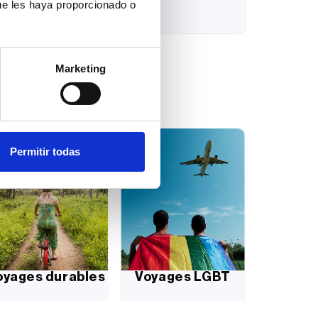
ue les haya proporcionado o
0
Lire la suite
Marketing
Permitir todas
oyages durables
Voyages LGBT