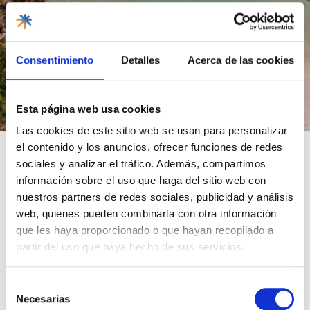
Consentimiento
Detalles
Acerca de las cookies
Esta página web usa cookies
Las cookies de este sitio web se usan para personalizar
el contenido y los anuncios, ofrecer funciones de redes
Discover the most fascinating places Florida has to offer — from
sociales y analizar el tráfico. Además, compartimos
vibrant cities to breathtaking natural landscapes. Don’t miss
información sobre el uso que haga del sitio web con
them!
nuestros partners de redes sociales, publicidad y análisis
web, quienes pueden combinarla con otra información
Latest articles
que les haya proporcionado o que hayan recopilado a
partir del uso que haya hecho de sus servicios.
Other categories
Selección
Necesarias
de