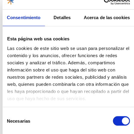
Este
museo
ubicado en Nueva Gerona, la capital de la
isla, te sumerge en la rica historia de la región, con
Consentimiento
Detalles
Acerca de las cookies
artefactos, documentos y exposiciones
que revelan
su fascinante historia.
En el museo, la esencia misma de la naturaleza revela los
Esta página web usa cookies
más profundos secretos entrelazados con las historias y
leyendas de la flora y fauna.
Las cookies de este sitio web se usan para personalizar el
contenido y los anuncios, ofrecer funciones de redes
Parque Central El Pirineo
sociales y analizar el tráfico. Además, compartimos
información sobre el uso que haga del sitio web con
Cuando tienes la suerte de visitar un lugar tan bonito
nuestros partners de redes sociales, publicidad y análisis
como el Parque Central, no puedes perderte la atmósfera
web, quienes pueden combinarla con otra información que
local que se crea en un
paseo por el corazón de Nueva
Gerona.
les haya proporcionado o que hayan recopilado a partir del
uso que haya hecho de sus servicios.
Rodeado de
antiguas casas de azulejos y columnas
,
verás que es un lugar encantador para explorar la vida
cotidiana de la isla.
Selección
Necesarias
de
Criadero de cocodrilos
consentimiento