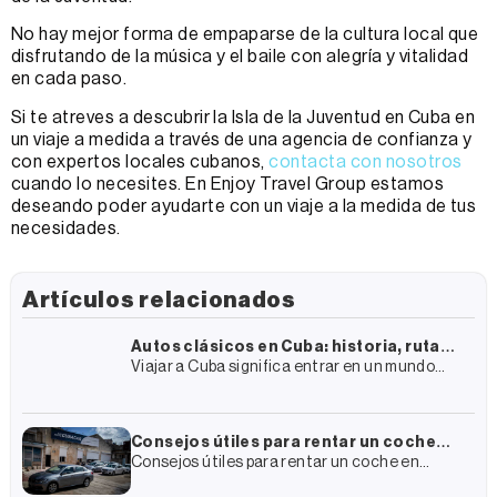
No hay mejor forma de empaparse de la cultura local que
disfrutando de la música y el baile con alegría y vitalidad
en cada paso.
Si te atreves a descubrir la Isla de la Juventud en Cuba en
un viaje a medida a través de una agencia de confianza y
con expertos locales cubanos,
contacta con nosotros
cuando lo necesites. En Enjoy Travel Group estamos
deseando poder ayudarte con un viaje a la medida de tus
necesidades.
Artículos relacionados
Autos clásicos en Cuba: historia, rutas
Viajar a Cuba significa entrar en un mundo
y cómo vivir la experiencia
lleno de historia, arquitectura colonial y
cultura. En este entramado casi surrealista
hay un elemento que destaca
Consejos útiles para rentar un coche
Consejos útiles para rentar un coche en
en Cuba
Cuba En tu plan de viaje a Cuba de seguro has