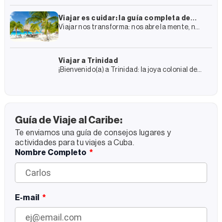
incluido la renta de un coche
Viajar es cuidar: la guía completa de
Viajar nos transforma: nos abre la mente, nos
Enjoy Travel Group para un turismo más
conecta con otras culturas y nos regala
sostenible
experiencias que recordamos para siempre.
Pero también transforma los
Viajar a Trinidad
¡Bienvenido(a) a Trinidad: la joya colonial de
Cuba! Trinidad es un viaje al pasado colonial
de Cuba y, al mismo tiempo, un encuentro
con
Guía de Viaje al Caribe:
Te enviamos una guía de consejos lugares y
actividades para tu viajes a Cuba.
Nombre Completo
E-mail