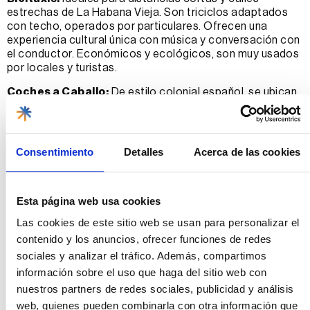
estrechas de La Habana Vieja. Son triciclos adaptados
con techo, operados por particulares. Ofrecen una
experiencia cultural única con música y conversación con
el conductor. Económicos y ecológicos, son muy usados
por locales y turistas.
Coches a Caballo:
De estilo colonial español, se ubican
en zonas turísticas. Se negocia el precio con el cochero
antes del recorrido, algunos incluyen servicio de guía.
Usados principalmente para paseos turísticos y eventos.
Consentimiento
Detalles
Acerca de las cookies
Habana Bus Tour:
Autobús turístico de dos pisos
(rojo/azul) con tres rutas:
T1: Zona moderna a Habana Vieja (9am-6pm)
Esta página web usa cookies
T2: Zona oeste (Marina Hemingway a Miramar)
Las cookies de este sitio web se usan para personalizar el
(9am-5pm)
T3: Habana Vieja a playas del este, pasando por
contenido y los anuncios, ofrecer funciones de redes
Morro-Cabaña (9am-6pm)
sociales y analizar el tráfico. Además, compartimos
Cuesta máximo 10 USD por día, con subida y bajada
información sobre el uso que haga del sitio web con
ilimitada. Paradas cada 30 minutos.
nuestros partners de redes sociales, publicidad y análisis
Ferri («Lanchita de Regla»):
Cruce económico por la
web, quienes pueden combinarla con otra información que
bahía cada 30-45 minutos. Muy usado por locales y para