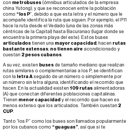
con
metrobuses
(ómnibus articulados de la empresa
china Yutong); y que se reconocen entre la población
como
“los P
”, debido a que esta letra y el número que le
acompañe identifica la ruta que siguen. Por ejemplo, el P11
hace la ruta desde el Vedado (una de las zonas más
céntricas de la Capital) hasta Bacuranao (lugar donde se
encuentra la primera playa del este). Estos buses
articulados
tienen una
mayor capacidad
; hacen
rutas
bastante extensas
;
no tienen aire
acondicionado y
cuestan
2 pesos cubanos
.
A su vez, existen
buses
de tamaño mediano que realizan
rutas similares o complementarias a los P, se identifican
con la
letra A
seguido de un número o simplemente por
un número sin letra alguna, identificando el recorrido que
hacen. En la actualidad existen
109 rutas
alimentadoras
(A) que conectan diferentes poblaciones capitalinas.
Tienen
menor capacidad
y el recorrido que hacen es
menos extenso que los articulados. También cuestan
2
CUP
.
Tanto “los P” como los buses son llamados popularmente
por los cubanos como
“guaguas”
, así que si te