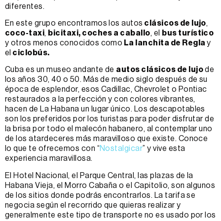
diferentes.
En este grupo encontramos los autos
clásicos de lujo
,
coco-taxi
,
bicitaxi, coches a caballo
, el
bus turístico
y otros menos conocidos como
La lanchita de Regla
y
el
ciclobús.
Cuba es un museo andante de
autos clásicos de lujo
de
los años 30, 40 o 50. Más de medio siglo después de su
época de esplendor, esos Cadillac, Chevrolet o Pontiac
restaurados a la perfección y con colores vibrantes,
hacen de La Habana un lugar único. Los descapotables
son los preferidos por los turistas para poder disfrutar de
la brisa por todo el malecón habanero, al contemplar uno
de los atardeceres más maravilloso que existe. Conoce
lo que te ofrecemos con “
Nostalgicar
” y vive esta
experiencia maravillosa.
El Hotel Nacional, el Parque Central, las plazas de la
Habana Vieja, el Morro Cabaña o el Capitolio, son algunos
de los sitios donde podrás encontrarlos. La tarifa se
negocia según el recorrido que quieras realizar y
generalmente este tipo de transporte no es usado por los