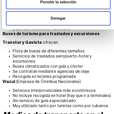
Permitir la selección
Los vehículos se categorizan por tipo (económico,
medio, lujo, jeeps, minivans)
La asignación es por categoría, no por modelo
Denegar
específico
Cuentan con oficinas en todo el país, asistencia 24h
y servicio técnico en carretera
Buses de turismo para traslados y excursiones
Transtur y Gaviota
ofrecen:
Flota de buses de diferentes tamaños
Servicios de traslados aeropuerto-hotel y
excursiones
Buses climatizados con guía y chofer
Se contratan mediante agencias de viaje
Recogida en hoteles programada
Viazul
(Empresa de Ómnibus Nacionales):
Servicios interprovinciales más económicos
No incluye recogida en hotel (hay que ir a terminales)
Sin servicio de guía especializado
Muy utilizado tanto por turistas como por cubanos