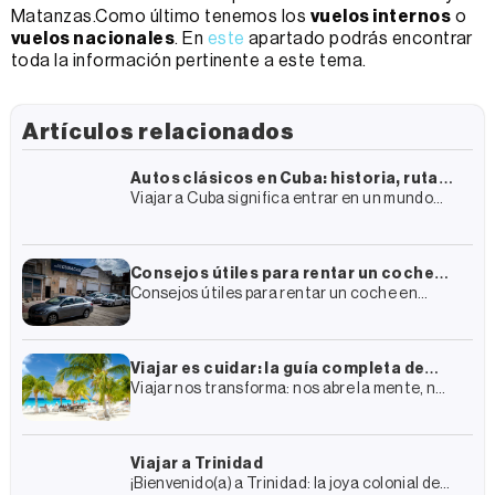
Matanzas.Como último tenemos los
vuelos internos
o
vuelos nacionales
. En
este
apartado podrás encontrar
toda la información pertinente a este tema.
Artículos relacionados
Autos clásicos en Cuba: historia, rutas
Viajar a Cuba significa entrar en un mundo
y cómo vivir la experiencia
lleno de historia, arquitectura colonial y
cultura. En este entramado casi surrealista
hay un elemento que destaca
Consejos útiles para rentar un coche
Consejos útiles para rentar un coche en
en Cuba
Cuba En tu plan de viaje a Cuba de seguro has
incluido la renta de un coche
Viajar es cuidar: la guía completa de
Viajar nos transforma: nos abre la mente, nos
Enjoy Travel Group para un turismo más
conecta con otras culturas y nos regala
sostenible
experiencias que recordamos para siempre.
Pero también transforma los
Viajar a Trinidad
¡Bienvenido(a) a Trinidad: la joya colonial de