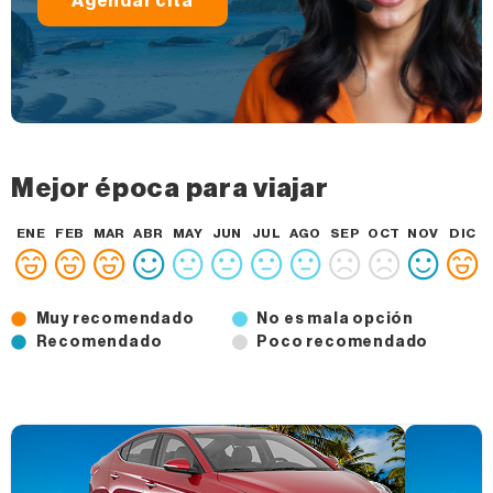
Agendar cita
Mejor época para viajar
ENE
FEB
MAR
ABR
MAY
JUN
JUL
AGO
SEP
OCT
NOV
DIC
Muy recomendado
No es mala opción
Recomendado
Poco recomendado