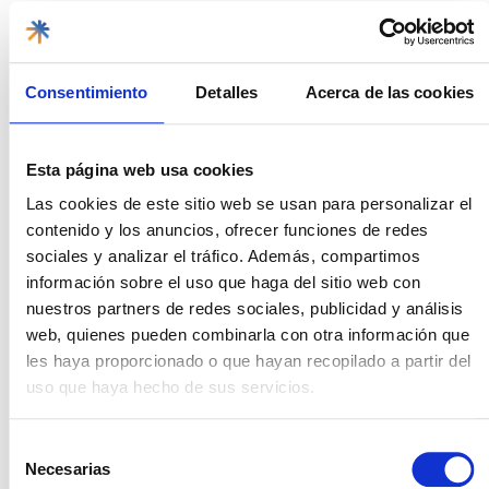
reserva sirve como escape natural en medio de la ciudad,
permitiendo a los visitantes explorar los
bosques y
humedales
, y tal vez
avistar aves y otros animales
nativos
.
Consentimiento
Detalles
Acerca de las cookies
Si quieres comprobarlo por ti mismo en tu próxima
aventura, sólo tienes que hacérnoslo saber.
Esta página web usa cookies
Ecotours en La Habana Vieja
Las cookies de este sitio web se usan para personalizar el
Incluso
en el corazón histórico de La Habana Vieja
,
contenido y los anuncios, ofrecer funciones de redes
los turistas pueden participar en
ecotours
que destacan
sociales y analizar el tráfico. Además, compartimos
la importancia de la conservación y la biodiversidad
información sobre el uso que haga del sitio web con
dentro de la ciudad.
nuestros partners de redes sociales, publicidad y análisis
Estos recorridos pueden incluir visitas a
parques
web, quienes pueden combinarla con otra información que
urbanos, jardines comunitarios y proyectos de
les haya proporcionado o que hayan recopilado a partir del
restauración ambiental
que están ayudando a
uso que haya hecho de sus servicios.
revitalizar los espacios verdes dentro de la ciudad
antigua.
Selección
Turismo rural
Necesarias
de