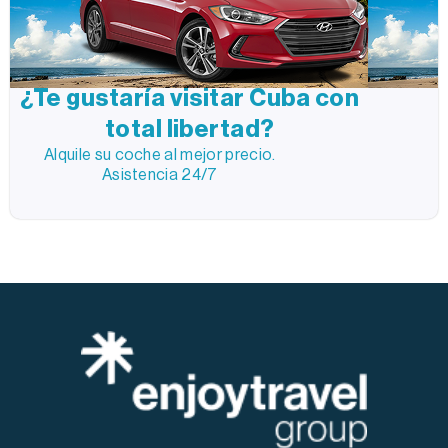
¿Te gustaría visitar Cuba con
total libertad?
Alquile su coche al mejor precio.
Asistencia 24/7