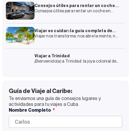
Consejos útiles para rentar un coche
Consejos útiles para rentar un coche en
en Cuba
Cuba En tu plan de viaje a Cuba de seguro has
incluido la renta de un coche
Viajar es cuidar: la guía completa de
Viajar nos transforma: nos abre la mente, nos
Enjoy Travel Group para un turismo más
conecta con otras culturas y nos regala
sostenible
experiencias que recordamos para siempre.
Pero también transforma los
Viajar a Trinidad
¡Bienvenido(a) a Trinidad: la joya colonial de
Cuba! Trinidad es un viaje al pasado colonial
de Cuba y, al mismo tiempo, un encuentro
con
Guía de Viaje al Caribe:
Te enviamos una guía de consejos lugares y
actividades para tu viajes a Cuba.
Nombre Completo